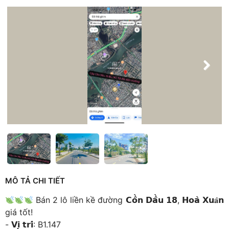
MÔ TẢ CHI TIẾT
Bán 2 lô liền kề đường 𝗖𝗼̂̀𝗻 𝗗𝗮̂̀𝘂 𝟭𝟴, 𝗛𝗼𝗮̀ 𝗫𝘂𝐚̂𝗻
giá tốt!
- 𝗩𝗶̣ 𝘁𝗿𝗶́: B1.147