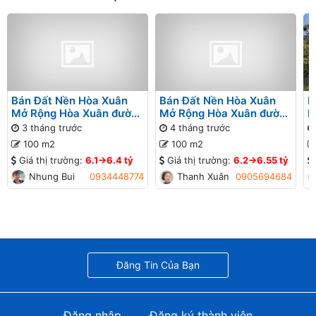
Bán Đất Nền Hòa Xuân
Bán Đất Nền Hòa Xuân
B
Mở Rộng Hòa Xuân đường
Mở Rộng Hòa Xuân đường
M
Cồn Dầu 22 B1-80 lô 10x
Thanh Lương 28 B1-120
N
3 tháng trước
4 tháng trước
lô 2x - Gần sông Đô Tỏa
1
100 m2
100 m2
Giá thị trường:
6.1->6.4 tỷ
Giá thị trường:
6.2->6.55 tỷ
Nhung Bui
0934448774
Thanh Xuân
0905694684
Đăng Tin Của Bạn
Đăng nhập
Đăng ký thành viên