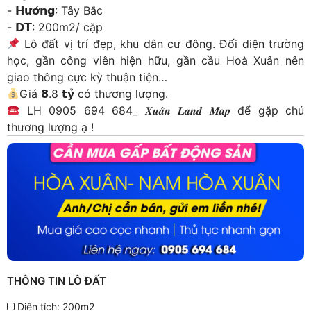
- 𝗛𝘂̛𝗼̛́𝗻𝗴: Tây Bắc
- 𝗗𝗧: 200m2/ cặp
Lô đất vị trí đẹp, khu dân cư đông. Đối diện trường
học, gần công viên hiện hữu, gần cầu Hoà Xuân nên
giao thông cực kỳ thuận tiện…
Giá 𝟴.8 𝘁𝘆̉ có thương lượng.
LH 0905 694 684_ 𝑿𝒖𝒂̂𝒏 𝑳𝒂𝒏𝒅 𝑴𝒂𝒑 để gặp chủ
thương lượng ạ !
THÔNG TIN LÔ ĐẤT
Diện tích: 200m2