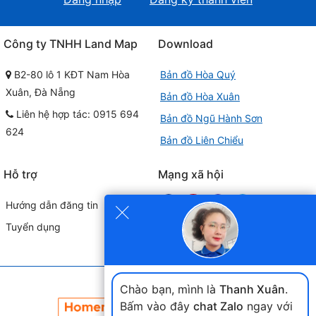
Công ty TNHH Land Map
Download
B2-80 lô 1 KĐT Nam Hòa
Bản đồ Hòa Quý
Xuân, Đà Nẵng
Bản đồ Hòa Xuân
Liên hệ hợp tác: 0915 694
Bản đồ Ngũ Hành Sơn
624
Bản đồ Liên Chiểu
Hỗ trợ
Mạng xã hội
×
Hướng dẫn đăng tin
Tuyển dụng
Đối tác liên kết
Chào bạn, mình là
Thanh Xuân
.
Bấm vào đây
chat Zalo
ngay với