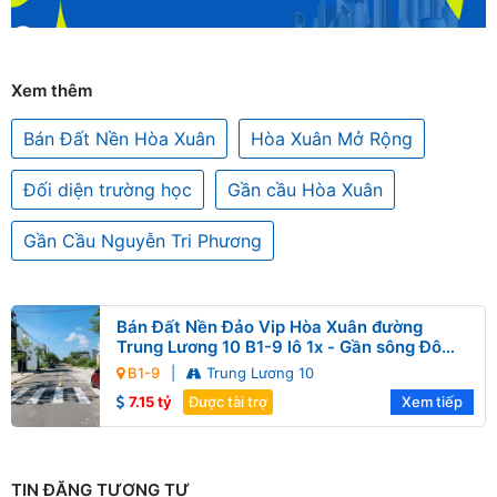
Xem thêm
Bán Đất Nền Hòa Xuân
Hòa Xuân Mở Rộng
Đối diện trường học
Gần cầu Hòa Xuân
Gần Cầu Nguyễn Tri Phương
Bán Đất Nền Đảo Vip Hòa Xuân đường
Trung Lương 10 B1-9 lô 1x - Gần sông Đô
Tỏa
B1-9
|
Trung Lương 10
7.15 tỷ
Được tài trợ
Xem tiếp
TIN ĐĂNG TƯƠNG TỰ