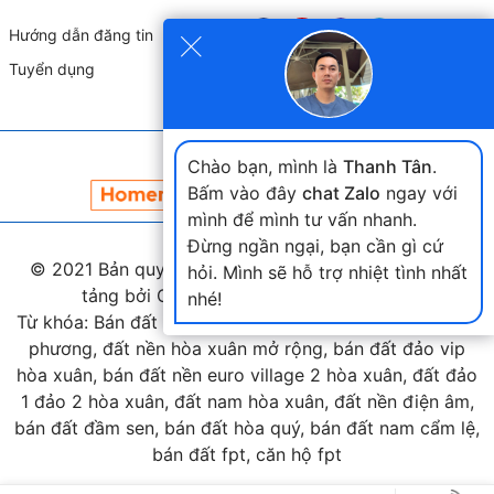
×
Hướng dẫn đăng tin
Tuyển dụng
Đối tác liên kết
Chào bạn, mình là
Thanh Tân
.
Bấm vào đây
chat Zalo
ngay với
mình để mình tư vấn nhanh.
Đừng ngần ngại, bạn cần gì cứ
© 2021 Bản quyền thuộc
landmap.vn
. Phát triển nền
hỏi. Mình sẽ hỗ trợ nhiệt tình nhất
tảng bởi Công ty Home Land Việt Nam.
nhé!
Từ khóa: Bán đất hòa xuân, bán đất nam cầu nguyễn tri
phương, đất nền hòa xuân mở rộng, bán đất đảo vip
hòa xuân, bán đất nền euro village 2 hòa xuân, đất đảo
1 đảo 2 hòa xuân, đất nam hòa xuân, đất nền điện âm,
bán đất đầm sen, bán đất hòa quý, bán đất nam cẩm lệ,
bán đất fpt, căn hộ fpt