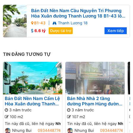
Bán Đất Nền Nam Cầu Nguyễn Tri Phương
Hòa Xuân đường Thanh Lương 18 B1-43 lô
9x
B1-43
|
Thanh Lương 18
6.6 tỷ
Được tài trợ
Xem tiếp
TIN ĐĂNG TƯƠNG TỰ
Bán Đất Nền Nam Cẩm Lệ
Bán Nhà Nhà 2 tầng
B
Hòa Xuân đường Thanh
đường Phạm Hùng đường
h
Hoá B2-24 lô 1x
Phạm Hùng Nam Cẩm Lệ
N
3 năm trước
3 năm trước
Hòa Xuân
C
100 m2
107 m2
Đ
Tin này đã cũ, liên hệ ngay
Nhung Bui
Tin này đã cũ, liên hệ ngay
để cập nhật giá mới!
Nhung 
T
Nhung Bui
0934448774
Nhung Bui
0934448774