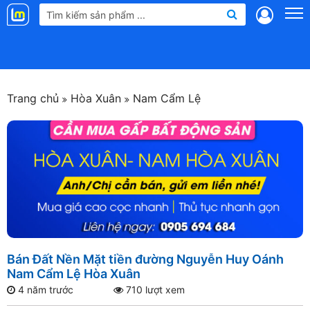
Landmap
.vn
Trang chủ
Hòa Xuân
Nam Cẩm Lệ
Bán Đất Nền Mặt tiền đường Nguyễn Huy Oánh
Nam Cẩm Lệ Hòa Xuân
4 năm trước
710 lượt xem