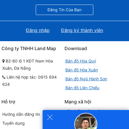
Đăng Tin Của Bạn
Đăng nhập
Đăng ký thành viên
Công ty TNHH Land Map
Download
B2-80 lô 1 KĐT Nam Hòa
Bản đồ Hòa Quý
Xuân, Đà Nẵng
Bản đồ Hòa Xuân
Liên hệ hợp tác: 0915 694
Bản đồ Ngũ Hành Sơn
624
Bản đồ Liên Chiểu
Hỗ trợ
Mạng xã hội
×
Hướng dẫn đăng tin
Tuyển dụng