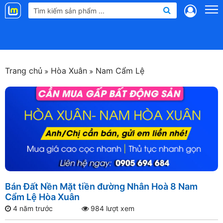
Landmap
.vn
Trang chủ
Hòa Xuân
Nam Cẩm Lệ
Bán Đất Nền Mặt tiền đường Nhân Hoà 8 Nam
Cẩm Lệ Hòa Xuân
4 năm trước
984 lượt xem