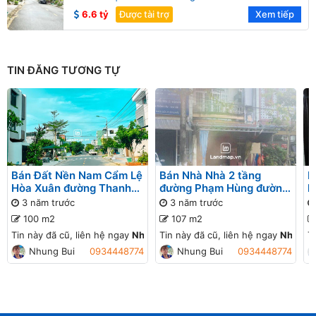
6.6 tỷ
Được tài trợ
Xem tiếp
TIN ĐĂNG TƯƠNG TỰ
Bán Đất Nền Nam Cẩm Lệ
Bán Nhà Nhà 2 tầng
B
Hòa Xuân đường Thanh
đường Phạm Hùng đường
h
Hoá B2-24 lô 1x
Phạm Hùng Nam Cẩm Lệ
N
3 năm trước
3 năm trước
Hòa Xuân
C
100 m2
107 m2
Đ
Tin này đã cũ, liên hệ ngay
Nhung Bui
Tin này đã cũ, liên hệ ngay
để cập nhật giá mới!
Nhung 
T
Nhung Bui
0934448774
Nhung Bui
0934448774