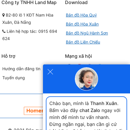
Công ty TNHH Land Map
Download
B2-80 lô 1 KĐT Nam Hòa
Bản đồ Hòa Quý
Xuân, Đà Nẵng
Bản đồ Hòa Xuân
Liên hệ hợp tác: 0915 694
Bản đồ Ngũ Hành Sơn
624
Bản đồ Liên Chiểu
Hỗ trợ
Mạng xã hội
×
Hướng dẫn đăng tin
Tuyển dụng
Đối tác liên kết
Chào bạn, mình là
Thanh Xuân
.
Bấm vào đây
chat Zalo
ngay với
mình để mình tư vấn nhanh.
Đừng ngần ngại, bạn cần gì cứ