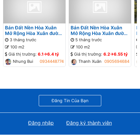
Bán Đất Nền Hòa Xuân
Bán Đất Nền Hòa Xuân
B
Mở Rộng Hòa Xuân đường
Mở Rộng Hòa Xuân đường
M
Cồn Dầu 22 B1-80 lô 10x
Thanh Lương 28 B1-120
N
3 tháng trước
5 tháng trước
lô 2x - Gần sông Đô Tỏa
1
100 m2
100 m2
Giá thị trường:
6.1->6.4 tỷ
Giá thị trường:
6.2->6.55 tỷ
Nhung Bui
0934448774
Thanh Xuân
0905694684
Đăng Tin Của Bạn
Đăng nhập
Đăng ký thành viên