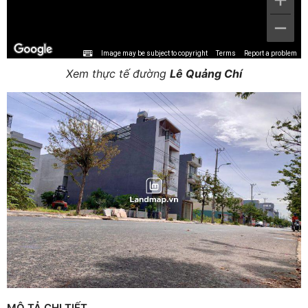
Image may be subject to copyright
Terms
Report a problem
Xem thực tế đường
Lê Quảng Chí
MÔ TẢ CHI TIẾT