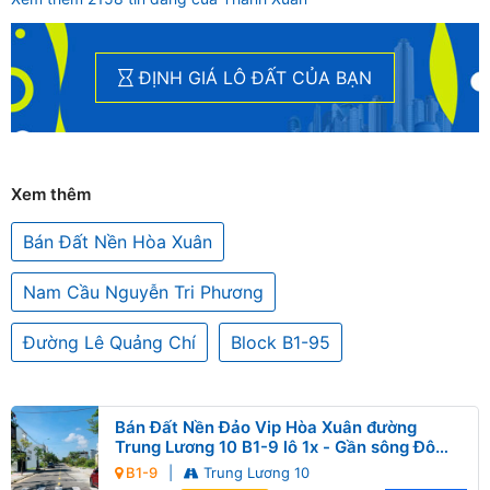
ĐỊNH GIÁ LÔ ĐẤT CỦA BẠN
Xem thêm
Bán Đất Nền Hòa Xuân
Nam Cầu Nguyễn Tri Phương
Đường Lê Quảng Chí
Block B1-95
Bán Đất Nền Đảo Vip Hòa Xuân đường
Trung Lương 10 B1-9 lô 1x - Gần sông Đô
Tỏa
B1-9
|
Trung Lương 10