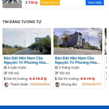
7.15 tỷ
Được tài trợ
Xem tiếp
TIN ĐĂNG TƯƠNG TỰ
Bán Đất Nền Nam Cầu
Bán Đất Nền Nam Cầu
B
Nguyễn Tri Phương Hòa
Nguyễn Tri Phương Hòa
N
Xuân đường 29 Tháng 3
Xuân đường Lê Quảng Chí
X
3 tuần trước
3 tháng trước
B1-31 lô x - Đường thông
B1-95 lô 6x - Đường
Ẩ
100 m2
100 m2
thông
t
Giá thị trường:
8.4->8.8 tỷ
Giá thị trường:
8.6->9 tỷ
Thanh Xuân
0905694684
Nhung Bui
0934448774