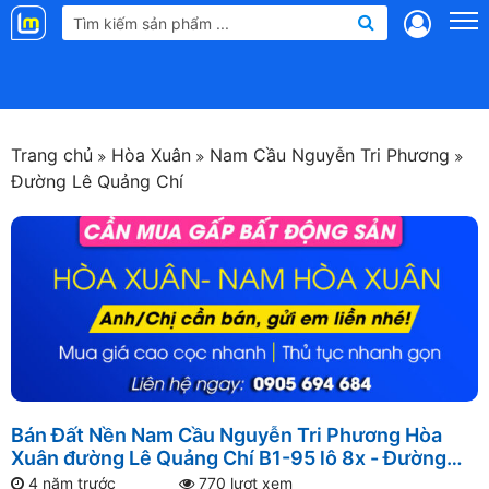
Landmap
.vn
Trang chủ
Hòa Xuân
Nam Cầu Nguyễn Tri Phương
Đường Lê Quảng Chí
Bán Đất Nền Nam Cầu Nguyễn Tri Phương Hòa
Xuân đường Lê Quảng Chí B1-95 lô 8x - Đường
thông
4 năm trước
770 lượt xem