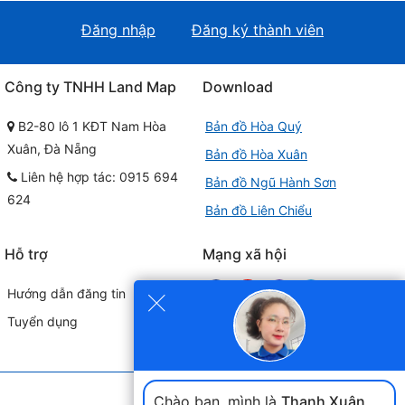
Đăng nhập
Đăng ký thành viên
Công ty TNHH Land Map
Download
B2-80 lô 1 KĐT Nam Hòa
Bản đồ Hòa Quý
Xuân, Đà Nẵng
Bản đồ Hòa Xuân
Liên hệ hợp tác: 0915 694
Bản đồ Ngũ Hành Sơn
624
Bản đồ Liên Chiểu
Hỗ trợ
Mạng xã hội
×
Hướng dẫn đăng tin
Tuyển dụng
Đối tác liên kết
Chào bạn, mình là
Thanh Xuân
.