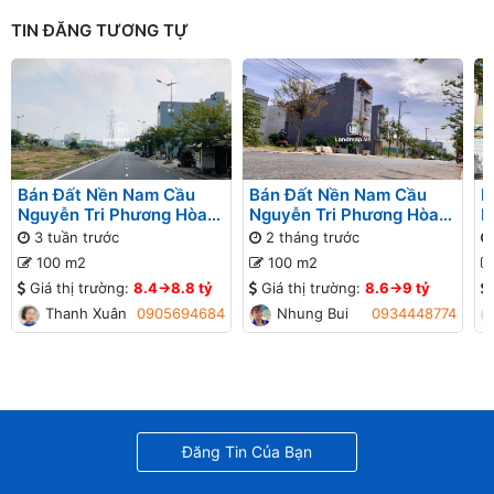
TIN ĐĂNG TƯƠNG TỰ
Bán Đất Nền Nam Cầu
Bán Đất Nền Nam Cầu
B
Nguyễn Tri Phương Hòa
Nguyễn Tri Phương Hòa
N
Xuân đường 29 Tháng 3
Xuân đường Lê Quảng Chí
X
3 tuần trước
2 tháng trước
B1-31 lô x - Đường thông
B1-95 lô 6x - Đường
Ẩ
100 m2
100 m2
thông
t
Giá thị trường:
8.4->8.8 tỷ
Giá thị trường:
8.6->9 tỷ
Thanh Xuân
0905694684
Nhung Bui
0934448774
Đăng Tin Của Bạn