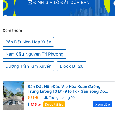
ĐỊNH GIÁ LÔ ĐẤT CỦA BẠN
Xem thêm
Bán Đất Nền Hòa Xuân
Nam Cầu Nguyễn Tri Phương
Đường Trần Kim Xuyến
Block B1-26
Bán Đất Nền Đảo Vip Hòa Xuân đường
Trung Lương 10 B1-9 lô 1x - Gần sông Đô
Tỏa
B1-9
|
Trung Lương 10
7.15 tỷ
Được tài trợ
Xem tiếp