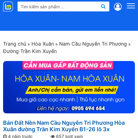
Landmap
.vn
Trang chủ
Hòa Xuân
Nam Cầu Nguyễn Tri Phương
Đường Trần Kim Xuyến
Bán Đất Nền Nam Cầu Nguyễn Tri Phương Hòa
Xuân đường Trần Kim Xuyến B1-26 lô 3x
4 năm trước
657 lượt xem