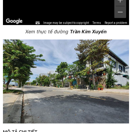
Image may be subject to copyright
Terms
Report a problem
Xem thực tế đường
Trần Kim Xuyến
MÔ TẢ CHI TIẾT