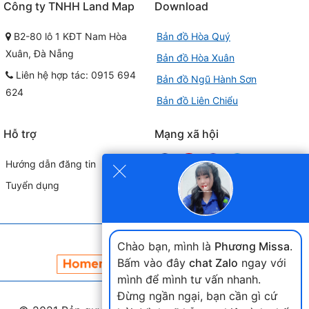
Công ty TNHH Land Map
Download
B2-80 lô 1 KĐT Nam Hòa
Bản đồ Hòa Quý
Xuân, Đà Nẵng
Bản đồ Hòa Xuân
Liên hệ hợp tác: 0915 694
Bản đồ Ngũ Hành Sơn
624
Bản đồ Liên Chiểu
Hỗ trợ
Mạng xã hội
×
Hướng dẫn đăng tin
Tuyển dụng
Đối tác liên kết
Chào bạn, mình là
Phương Missa
.
Bấm vào đây
chat Zalo
ngay với
mình để mình tư vấn nhanh.
Đừng ngần ngại, bạn cần gì cứ