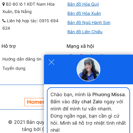
B2-80 lô 1 KĐT Nam Hòa
Bản đồ Hòa Quý
Xuân, Đà Nẵng
Bản đồ Hòa Xuân
Liên hệ hợp tác: 0915 694
Bản đồ Ngũ Hành Sơn
624
Bản đồ Liên Chiểu
Hỗ trợ
Mạng xã hội
×
Hướng dẫn đăng tin
Tuyển dụng
Đối tác liên kết
Chào bạn, mình là
Phương Missa
.
Bấm vào đây
chat Zalo
ngay với
mình để mình tư vấn nhanh.
Đừng ngần ngại, bạn cần gì cứ
© 2021 Bản quyền thuộc
landmap.vn
. Phát triển nền
hỏi. Mình sẽ hỗ trợ nhiệt tình nhất
tảng bởi Công ty Home Land Việt Nam.
nhé!