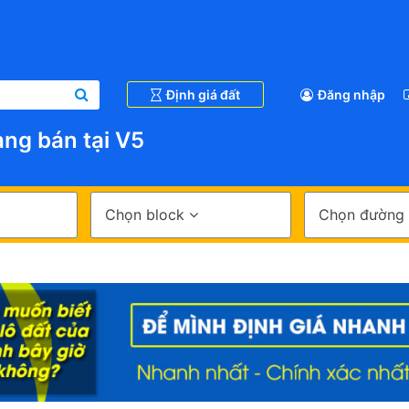
Định giá đất
Đăng nhập
ng bán tại V5
Chọn block
Chọn đường