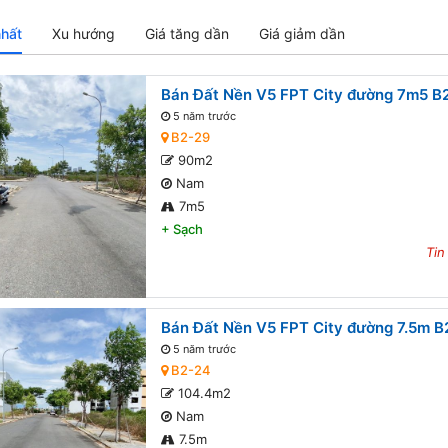
nhất
Xu hướng
Giá tăng dần
Giá giảm dần
Bán Đất Nền V5 FPT City đường 7m5 B2
5 năm trước
B2-29
90m2
Nam
7m5
+
Sạch
Tin
Bán Đất Nền V5 FPT City đường 7.5m B
5 năm trước
B2-24
104.4m2
Nam
7.5m