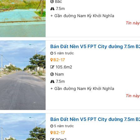
Bắc
7.5m
+
Gần đường Nam Kỳ Khởi Nghĩa
Tin này
Bán Đất Nền V5 FPT City đường 7.5m B2
5 năm trước
B2-17
105.6m2
Nam
7.5m
+
Gần đường Nam Kỳ Khởi Nghĩa
Tin này
Bán Đất Nền V5 FPT City đường 7.5m B2
5 năm trước
B2-17
90m2