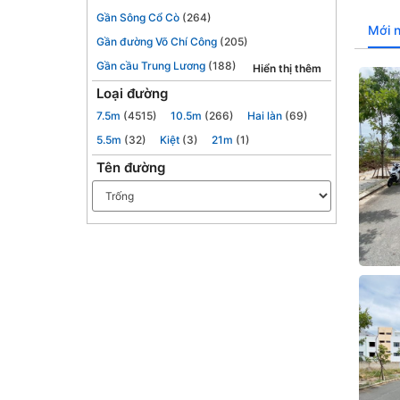
Gần Sông Cổ Cò
(264)
Mới 
Gần đường Võ Chí Công
(205)
Gần cầu Trung Lương
(188)
Hiển thị thêm
Loại đường
7.5m
(4515)
10.5m
(266)
Hai làn
(69)
5.5m
(32)
Kiệt
(3)
21m
(1)
Tên đường