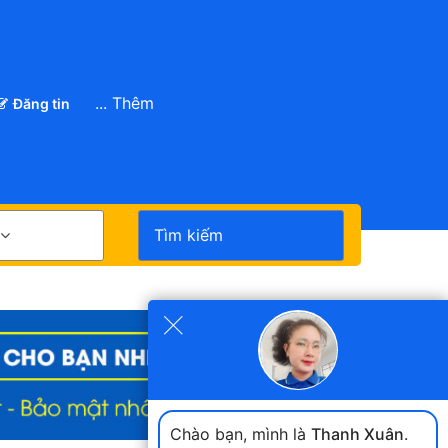
... Thêm
Đăng tin
Tìm kiếm
×
Chào bạn, mình là
Thanh Xuân
.