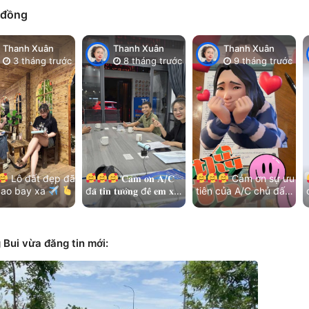
 đồng
Thanh Xuân
Thanh Xuân
Thanh Xuân
3 tháng trước
8 tháng trước
9 tháng trước
Lô đất đẹp đã
𝐂𝐚̉𝐦 𝐨̛𝐧 𝐀/𝐂
Cảm ơn sự ưu
cao bay xa
đ𝐚̃ 𝐭𝐢𝐧 𝐭𝐮̛𝐨̛̉𝐧𝐠 đ𝐞̂̉ 𝐞𝐦 𝐱𝐮̛̉
tiên của A/C chủ đất
đ
n chị chủ đất
𝐥𝐲́ 𝐡𝐞̂́𝐭 𝐦𝐨̣𝐢 𝐯𝐢𝐞̣̂𝐜!
và kết nối nhẹ nhàng

ôn ưu tiên và…
Thêm lô đất đẹp khu
của các bạn MG
Bá…
Hoà…
Bui vừa đăng tin mới: