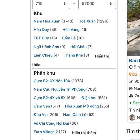
-
tr
tr
Khu
Nam Hòa Xuân
(3743)
Hòa Xuân
(1296)
Hòa Quý
(45)
Hòa Vang
(16)
FPT City
(15)
Cẩm Lệ
(10)
Ngũ Hành Sơn
(9)
Hải Châu
(7)
Liên Chiểu
(4)
Thanh Khê
(3)
Hiển thị
Bán 
thêm
5 n
Phân khu
B2-
Cụm B2-6X đến 10X
(1978)
90
Na
Nam Cầu Nguyễn Tri Phương
(708)
7
Cụm B2-4X và 5X
(665)
Điện Âm
(581)
+
Sạc
Đầm Sen
(517)
Hòa Xuân Mở Rộng
(255)
Tin n
Đảo Vip
(205)
Nam Cẩm Lệ
(52)
N
Võ Chí Công Nối Dài
(36)
Tìm th
Euro Village 2
(27)
Hiển thị thêm