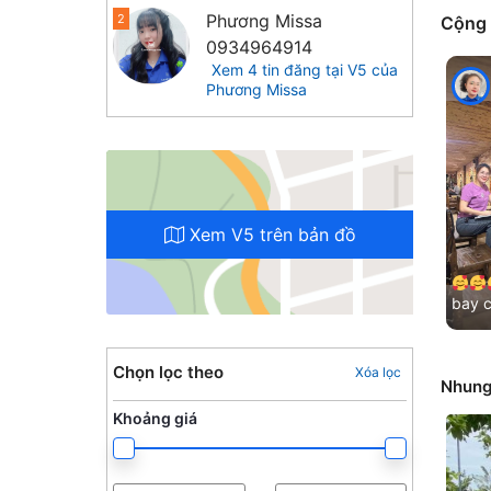
Phương Missa
2
Cộng
0934964914
Xem 4 tin đăng tại V5 của
Phương Missa
Xem V5 trên bản đồ
bay 
Cảm ơ
đã lu
Chọn lọc theo
Xóa lọc
Nhung 
Khoảng giá