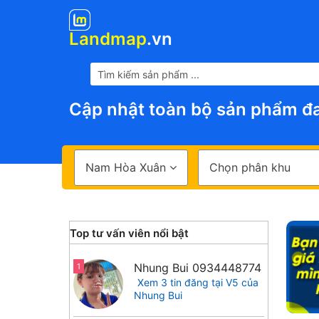
Landmap
.vn
Cập nhật toàn bộ sản phẩm đa
Nam Hòa Xuân
Chọn phân khu
Top tư vấn viên nổi bật
Nhung Bui
0934448774
1
Xem 3 tin đăng tại V5 của
Nhung Bui