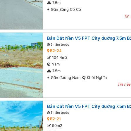
7.5m
+
Gần Sông Cổ Cò
Tin
Bán Đất Nền V5 FPT City đường 7.5m B
5 năm trước
B2-24
104.4m2
Nam
7.5m
+
Gần đường Nam Kỳ Khởi Nghĩa
Tin này
Bán Đất Nền V5 FPT City đường 7.5m B2
5 năm trước
B2-21
90m2