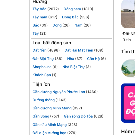
Hướng
Tây bắc
(2072)
Đông nam
(1810)
Tây nam
(617)
Đông bắc
(536)
Bắc
(39)
Đông
(26)
Nam
(26)
Đất N
Tây
(21)
9 tin
Loại bất động sản
Đất Nền
(4898)
Đất Hai Mặt Tiền
(109)
Tìm th
Đất Biệt Thự
(88)
Nhà
(37)
Căn Hộ
(6)
Shophouse
(6)
Nhà Biệt Thự
(3)
Khách Sạn
(1)
Tiện ích
Gần đường Nguyễn Phước Lan
(1460)
Đường thông
(1143)
Gần đường Minh Mạng
(997)
Gần Sông
(757)
Gần sông Đô Tỏa
(628)
Gần cầu Minh Mạng
(328)
Hôm n
Đối diện trường học
(279)