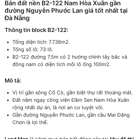
Bán đất nền B2-122 Nam Hòa Xuân
gần
đường Nguyễn Phước Lan giá tốt nhất tại
Đà Nẵng
Thông tin block B2-122:
Tổng diện tích: 7.736m2.
Tổng số lô: 73 lô.
B2-122 đường 7.5m có 2 hướng chính tây bắc và
đông nam có diện tích mỗi lô ống 100m2.
Mô tả:
Vị trí gần sông Cổ Cò, gần biệt thự rất thoáng mát.
Đất nằm ngay công viên Đầm Sen Nam Hòa Xuân
rộng nhất dự án, là nơi an cư tuyệt vời.
Gần đường Nguyễn Phước Lan, gần cầu Mai Đăng
Chơn là lợi thế.
Land Map
là kênh mua bán bất động sản tại
khu đô thị