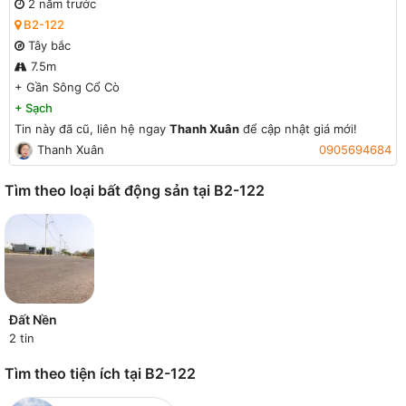
2 năm trước
B2-122
Tây bắc
7.5m
+
Gần Sông Cổ Cò
+
Sạch
Tin này đã cũ, liên hệ ngay
Thanh Xuân
để cập nhật giá mới!
Thanh Xuân
0905694684
Tìm theo loại bất động sản tại B2-122
Đất Nền
2 tin
Tìm theo tiện ích tại B2-122