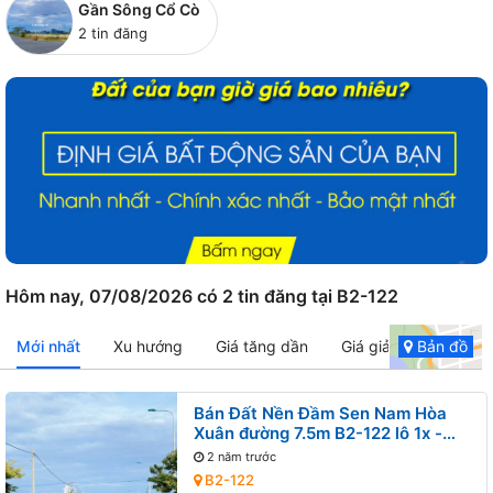
Gần Sông Cổ Cò
2 tin đăng
Hôm nay, 07/08/2026 có 2 tin đăng tại B2-122
Mới nhất
Xu hướng
Giá tăng dần
Giá giảm dần
Bản đồ
Bán Đất Nền Đầm Sen Nam Hòa
Xuân đường 7.5m B2-122 lô 1x -
Gần Sông Cổ Cò
2 năm trước
B2-122