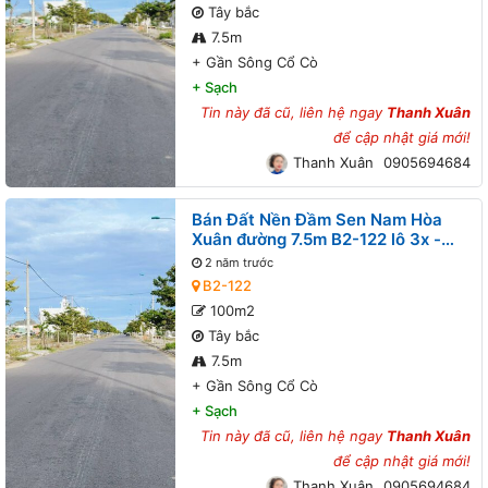
Tây bắc
7.5m
+
Gần Sông Cổ Cò
+
Sạch
Tin này đã cũ, liên hệ ngay
Thanh Xuân
để cập nhật giá mới!
Thanh Xuân
0905694684
Bán Đất Nền Đầm Sen Nam Hòa
Xuân đường 7.5m B2-122 lô 3x -
Gần Sông Cổ Cò
2 năm trước
B2-122
100m2
Tây bắc
7.5m
+
Gần Sông Cổ Cò
+
Sạch
Tin này đã cũ, liên hệ ngay
Thanh Xuân
để cập nhật giá mới!
Thanh Xuân
0905694684