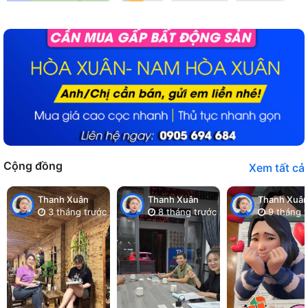
Cộng đồng
Xem tất cả
Thanh Xuân
Thanh Xuân
Thanh Xuâ
3 tháng trước
8 tháng trước
9 tháng t