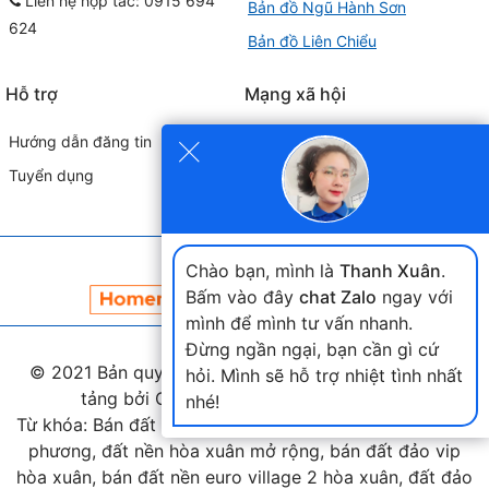
Liên hệ hợp tác: 0915 694
Bản đồ Ngũ Hành Sơn
624
Bản đồ Liên Chiểu
Hỗ trợ
Mạng xã hội
×
Hướng dẫn đăng tin
Tuyển dụng
Đối tác liên kết
Chào bạn, mình là
Thanh Xuân
.
Bấm vào đây
chat Zalo
ngay với
mình để mình tư vấn nhanh.
Đừng ngần ngại, bạn cần gì cứ
© 2021 Bản quyền thuộc
landmap.vn
. Phát triển nền
hỏi. Mình sẽ hỗ trợ nhiệt tình nhất
tảng bởi Công ty Home Land Việt Nam.
nhé!
Từ khóa: Bán đất hòa xuân, bán đất nam cầu nguyễn tri
phương, đất nền hòa xuân mở rộng, bán đất đảo vip
hòa xuân, bán đất nền euro village 2 hòa xuân, đất đảo