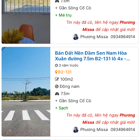
7.5m
+
Gần Sông Cổ Cò
+
Mé trụ
Tin này đã cũ, liên hệ ngay
Phương
Missa
để cập nhật giá mới!
Phương Missa
0934964914
Bán Đất Nền Đầm Sen Nam Hòa
Xuân đường 7.5m B2-131 lô 4x -
Gần Sông Cổ Cò
3 năm trước
B2-131
100m2
Đông nam
7.5m
+
Gần Sông Cổ Cò
+
Sạch
Tin này đã cũ, liên hệ ngay
Phương
Missa
để cập nhật giá mới!
Phương Missa
0934964914