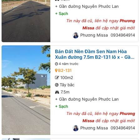
+
Gần đường Nguyễn Phước Lan
+
Sạch
Tin này đã cũ, liên hệ ngay
Phương
Missa
để cập nhật giá mới!
Phương Missa
0934964914
Bán Đất Nền Đầm Sen Nam Hòa
Xuân đường 7.5m B2-131 lô x - Gần
đường Nguyễn Phước Lan
4 năm trước
B2-131
100m2
Tây bắc
7.5m
+
Gần đường Nguyễn Phước Lan
+
Sạch
Tin này đã cũ, liên hệ ngay
Phương
Missa
để cập nhật giá mới!
Phương Missa
0934964914