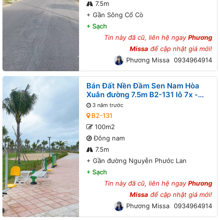
7.5m
+
Gần Sông Cổ Cò
+
Sạch
Tin này đã cũ, liên hệ ngay
Phương
Missa
để cập nhật giá mới!
Phương Missa
0934964914
Bán Đất Nền Đầm Sen Nam Hòa
Xuân đường 7.5m B2-131 lô 7x -
Gần đường Nguyễn Phước Lan
3 năm trước
B2-131
100m2
Đông nam
7.5m
+
Gần đường Nguyễn Phước Lan
+
Sạch
Tin này đã cũ, liên hệ ngay
Phương
Missa
để cập nhật giá mới!
Phương Missa
0934964914