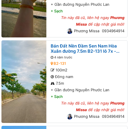
+
Gần đường Nguyễn Phước Lan
+
Sạch
Tin này đã cũ, liên hệ ngay
Phương
Missa
để cập nhật giá mới!
Phương Missa
0934964914
Bán Đất Nền Đầm Sen Nam Hòa
Xuân đường 7.5m B2-131 lô 7x -
Gần đường Nguyễn Phước Lan
4 năm trước
B2-131
100m2
Đông nam
7.5m
+
Gần đường Nguyễn Phước Lan
+
Sạch
Tin này đã cũ, liên hệ ngay
Phương
Missa
để cập nhật giá mới!
Phương Missa
0934964914