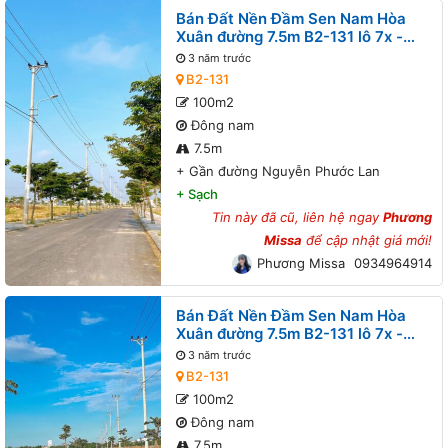
Bán Đất Nền Đầm Sen Nam Hòa
Xuân đường 7.5m B2-131 lô 7x -
Gần đường Nguyễn Phước Lan
3 năm trước
B2-131
100m2
Đông nam
7.5m
+
Gần đường Nguyễn Phước Lan
+
Sạch
Tin này đã cũ, liên hệ ngay
Phương
Missa
để cập nhật giá mới!
Phương Missa
0934964914
Bán Đất Nền Đầm Sen Nam Hòa
Xuân đường 7.5m B2-131 lô 7x -
Gần đường Nguyễn Phước Lan
3 năm trước
B2-131
100m2
Đông nam
7.5m