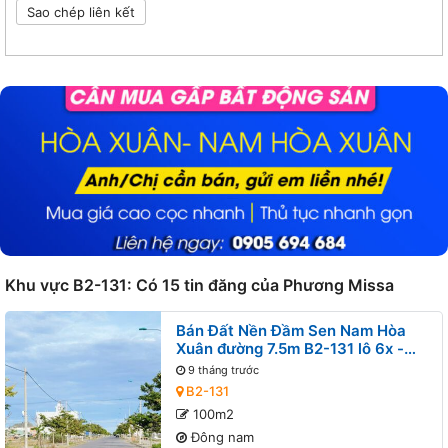
Sao chép liên kết
Khu vực B2-131: Có 15 tin đăng của Phương Missa
Bán Đất Nền Đầm Sen Nam Hòa
Xuân đường 7.5m B2-131 lô 6x -
Gần đường Nguyễn Phước Lan
9 tháng trước
B2-131
100m2
Đông nam