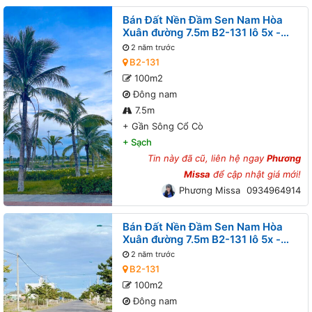
Bán Đất Nền Đầm Sen Nam Hòa
Xuân đường 7.5m B2-131 lô 5x -
Gần Sông Cổ Cò
2 năm trước
B2-131
100m2
Đông nam
7.5m
+
Gần Sông Cổ Cò
+
Sạch
Tin này đã cũ, liên hệ ngay
Phương
Missa
để cập nhật giá mới!
Phương Missa
0934964914
Bán Đất Nền Đầm Sen Nam Hòa
Xuân đường 7.5m B2-131 lô 5x -
Gần Sông Cổ Cò
2 năm trước
B2-131
100m2
Đông nam