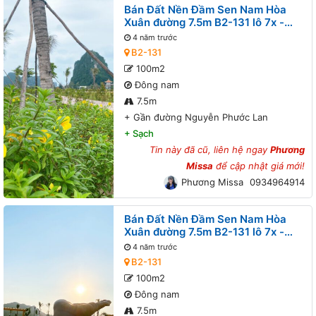
Bán Đất Nền Đầm Sen Nam Hòa
Xuân đường 7.5m B2-131 lô 7x -
Gần đường Nguyễn Phước Lan
4 năm trước
B2-131
100m2
Đông nam
7.5m
+
Gần đường Nguyễn Phước Lan
+
Sạch
Tin này đã cũ, liên hệ ngay
Phương
Missa
để cập nhật giá mới!
Phương Missa
0934964914
Bán Đất Nền Đầm Sen Nam Hòa
Xuân đường 7.5m B2-131 lô 7x -
Gần đường Nguyễn Phước Lan
4 năm trước
B2-131
100m2
Đông nam
7.5m