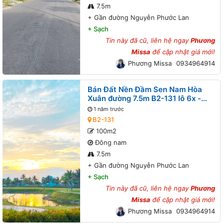
7.5m
+
Gần đường Nguyễn Phước Lan
+
Sạch
Tin này đã cũ, liên hệ ngay
Phương
Missa
để cập nhật giá mới!
Phương Missa
0934964914
Bán Đất Nền Đầm Sen Nam Hòa
Xuân đường 7.5m B2-131 lô 6x -
Gần đường Nguyễn Phước Lan
1 năm trước
B2-131
100m2
Đông nam
7.5m
+
Gần đường Nguyễn Phước Lan
+
Sạch
Tin này đã cũ, liên hệ ngay
Phương
Missa
để cập nhật giá mới!
Phương Missa
0934964914