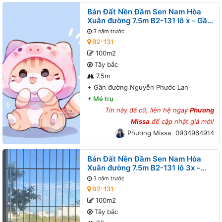
Bán Đất Nền Đầm Sen Nam Hòa
Xuân đường 7.5m B2-131 lô x - Gần
đường Nguyễn Phước Lan
3 năm trước
B2-131
100m2
Tây bắc
7.5m
+
Gần đường Nguyễn Phước Lan
+
Mé trụ
Tin này đã cũ, liên hệ ngay
Phương
Missa
để cập nhật giá mới!
Phương Missa
0934964914
Bán Đất Nền Đầm Sen Nam Hòa
Xuân đường 7.5m B2-131 lô 3x -
Gần Sông Cổ Cò
3 năm trước
B2-131
100m2
Tây bắc