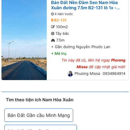
Bán Đất Nền Đầm Sen Nam Hòa
Xuân đường 7.5m B2-131 lô 1x -
Gần đường Nguyễn Phước Lan
4 năm trước
B2-131
100m2
Tây bắc
7.5m
+
Gần đường Nguyễn Phước Lan
+
Mé trụ
Tin này đã cũ, liên hệ ngay
Phương
Missa
để cập nhật giá mới!
Phương Missa
0934964914
Tìm theo tiện ích Nam Hòa Xuân
Bán Đất Gần cầu Minh Mạng