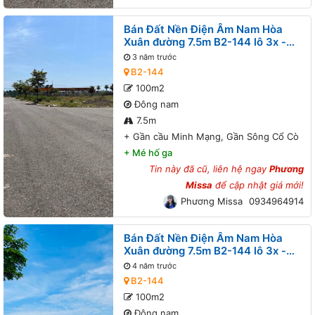
Bán Đất Nền Điện Âm Nam Hòa
Xuân đường 7.5m B2-144 lô 3x -
Gần cầu Minh Mạng, Gần Sông Cổ
3 năm trước
Cò
B2-144
100m2
Đông nam
7.5m
+
Gần cầu Minh Mạng, Gần Sông Cổ Cò
+
Mé hố ga
Tin này đã cũ, liên hệ ngay
Phương
Missa
để cập nhật giá mới!
Phương Missa
0934964914
Bán Đất Nền Điện Âm Nam Hòa
Xuân đường 7.5m B2-144 lô 3x -
Gần cầu Minh Mạng, Gần Sông Cổ
4 năm trước
Cò
B2-144
100m2
Đông nam