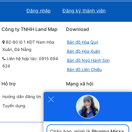
Đăng nhập
Đăng ký thành viên
Công ty TNHH Land Map
Download
B2-80 lô 1 KĐT Nam Hòa
Bản đồ Hòa Quý
Xuân, Đà Nẵng
Bản đồ Hòa Xuân
Liên hệ hợp tác: 0915 694
Bản đồ Ngũ Hành Sơn
624
Bản đồ Liên Chiểu
Hỗ trợ
Mạng xã hội
×
Hướng dẫn đăng tin
Tuyển dụng
Đối tác liên kết
Chào bạn, mình là
Phương Missa
.