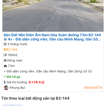
Bán Đất Nền Điện Âm Nam Hòa Xuân đường 7.5m B2-144
lô 4x - Đối diện công viên, Gần cầu Minh Mạng, Gần Sông
Cổ Cò
3 tháng trước
B2-144
100m2
Đông nam
7.5m
+
Đối diện công viên, Gần cầu Minh Mạng, Gần Sông Cổ Cò
+
Mé hố ga
Giá thị trường:
8.1->8.5 tỷ
Nhung Bui
0934448774
Tìm theo loại bất động sản tại B2-144