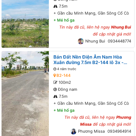
7.5m
+
Gần cầu Minh Mạng, Gần Sông Cổ Cò
+
Mé hố ga
Tin này đã cũ, liên hệ ngay
Nhung Bui
để cập nhật giá mới!
Nhung Bui
0934448774
Bán Đất Nền Điện Âm Nam Hòa
Xuân đường 7.5m B2-144 lô 3x -
Gần cầu Minh Mạng, Gần Sông Cổ
4 năm trước
Cò
B2-144
100m2
Đông nam
7.5m
+
Gần cầu Minh Mạng, Gần Sông Cổ Cò
+
Mé hố ga
Tin này đã cũ, liên hệ ngay
Phương
Missa
để cập nhật giá mới!
Phương Missa
0934964914