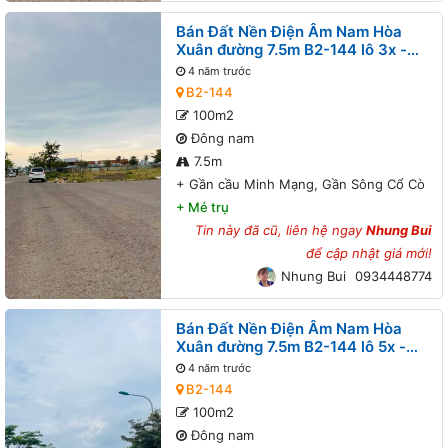
Bán Đất Nền Điện Âm Nam Hòa
Xuân đường 7.5m B2-144 lô 3x -
Gần cầu Minh Mạng, Gần Sông Cổ
4 năm trước
Cò
B2-144
100m2
Đông nam
7.5m
+
Gần cầu Minh Mạng, Gần Sông Cổ Cò
+
Mé trụ
Tin này đã cũ, liên hệ ngay
Nhung Bui
để cập nhật giá mới!
Nhung Bui
0934448774
Bán Đất Nền Điện Âm Nam Hòa
Xuân đường 7.5m B2-144 lô 5x -
Đối diện công viên, Gần cầu Minh
4 năm trước
Mạng, Gần Sông Cổ Cò
B2-144
100m2
Đông nam