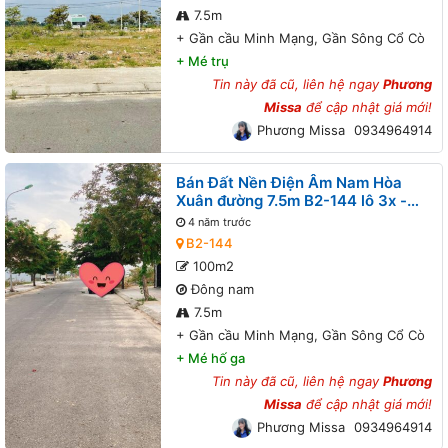
7.5m
+
Gần cầu Minh Mạng, Gần Sông Cổ Cò
+
Mé trụ
Tin này đã cũ, liên hệ ngay
Phương
Missa
để cập nhật giá mới!
Phương Missa
0934964914
Bán Đất Nền Điện Âm Nam Hòa
Xuân đường 7.5m B2-144 lô 3x -
Gần cầu Minh Mạng, Gần Sông Cổ
4 năm trước
Cò
B2-144
100m2
Đông nam
7.5m
+
Gần cầu Minh Mạng, Gần Sông Cổ Cò
+
Mé hố ga
Tin này đã cũ, liên hệ ngay
Phương
Missa
để cập nhật giá mới!
Phương Missa
0934964914