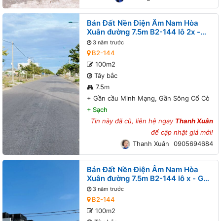
Bán Đất Nền Điện Âm Nam Hòa
Xuân đường 7.5m B2-144 lô 2x -
Gần cầu Minh Mạng, Gần Sông Cổ
3 năm trước
Cò
B2-144
100m2
Tây bắc
7.5m
+
Gần cầu Minh Mạng, Gần Sông Cổ Cò
+
Sạch
Tin này đã cũ, liên hệ ngay
Thanh Xuân
để cập nhật giá mới!
Thanh Xuân
0905694684
Bán Đất Nền Điện Âm Nam Hòa
Xuân đường 7.5m B2-144 lô x - Gần
cầu Minh Mạng, Gần Sông Cổ Cò
3 năm trước
B2-144
100m2