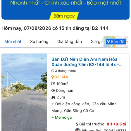
Hôm nay, 07/08/2026 có 15 tin đăng tại B2-144
Mới nhất
Xu hướng
Giá tăng dần
Giá giảm dần
Bản đồ
Bán Đất Nền Điện Âm Nam Hòa
Xuân đường 7.5m B2-144 lô 4x -
Đối diện công viên, Gần cầu Minh
3 tháng trước
Mạng, Gần Sông Cổ Cò
B2-144
100m2
Đông nam
7.5m
+
Đối diện công viên, Gần cầu Minh
Mạng, Gần Sông Cổ Cò
+
Mé hố ga
Giá thị trường:
8.1->8.5 tỷ
Nhung Bui
0934448774