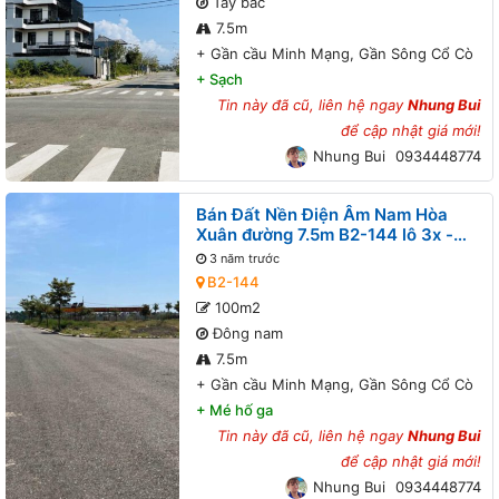
Tây bắc
7.5m
+
Gần cầu Minh Mạng, Gần Sông Cổ Cò
+
Sạch
Tin này đã cũ, liên hệ ngay
Nhung Bui
để cập nhật giá mới!
Nhung Bui
0934448774
Bán Đất Nền Điện Âm Nam Hòa
Xuân đường 7.5m B2-144 lô 3x -
Gần cầu Minh Mạng, Gần Sông Cổ
3 năm trước
Cò
B2-144
100m2
Đông nam
7.5m
+
Gần cầu Minh Mạng, Gần Sông Cổ Cò
+
Mé hố ga
Tin này đã cũ, liên hệ ngay
Nhung Bui
để cập nhật giá mới!
Nhung Bui
0934448774