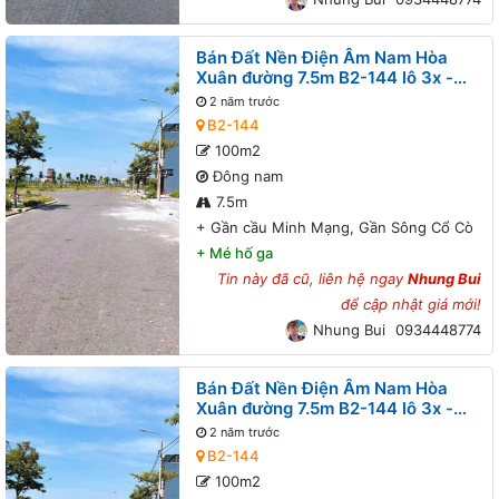
Bán Đất Nền Điện Âm Nam Hòa
Xuân đường 7.5m B2-144 lô 3x -
Gần cầu Minh Mạng, Gần Sông Cổ
2 năm trước
Cò
B2-144
100m2
Đông nam
7.5m
+
Gần cầu Minh Mạng, Gần Sông Cổ Cò
+
Mé hố ga
Tin này đã cũ, liên hệ ngay
Nhung Bui
để cập nhật giá mới!
Nhung Bui
0934448774
Bán Đất Nền Điện Âm Nam Hòa
Xuân đường 7.5m B2-144 lô 3x -
Gần cầu Minh Mạng, Gần Sông Cổ
2 năm trước
Cò
B2-144
100m2