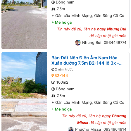
Đông nam
7.5m
+
Gần cầu Minh Mạng, Gần Sông Cổ Cò
+
Mé hố ga
Tin này đã cũ, liên hệ ngay
Nhung Bui
để cập nhật giá mới!
Nhung Bui
0934448774
Bán Đất Nền Điện Âm Nam Hòa
Xuân đường 7.5m B2-144 lô 3x -
Gần cầu Minh Mạng, Gần Sông Cổ
2 năm trước
Cò
B2-144
100m2
Đông nam
7.5m
+
Gần cầu Minh Mạng, Gần Sông Cổ Cò
+
Mé hố ga
Tin này đã cũ, liên hệ ngay
Phương
Missa
để cập nhật giá mới!
Phương Missa
0934964914