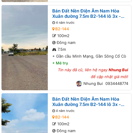
Bán Đất Nền Điện Âm Nam Hòa
Xuân đường 7.5m B2-144 lô 3x -
Gần cầu Minh Mạng, Gần Sông Cổ
4 năm trước
Cò
B2-144
100m2
Đông nam
7.5m
+
Gần cầu Minh Mạng, Gần Sông Cổ Cò
+
Mé trụ
Tin này đã cũ, liên hệ ngay
Nhung Bui
để cập nhật giá mới!
Nhung Bui
0934448774
Bán Đất Nền Điện Âm Nam Hòa
Xuân đường 7.5m B2-144 lô 3x -
Gần cầu Minh Mạng, Gần Sông Cổ
4 năm trước
Cò
B2-144
100m2
Đông nam