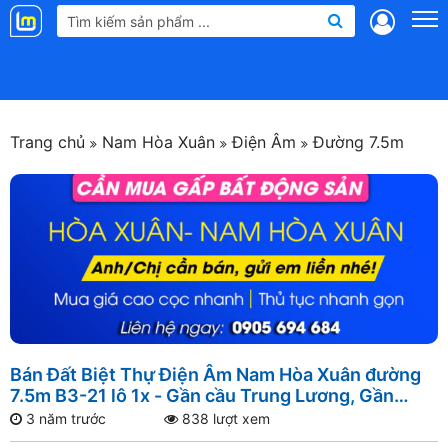
Landmap
.vn
Trang chủ
Nam Hòa Xuân
Điện Âm
Đường 7.5m
Bán Đất Biệt Thự Điện Âm Nam Hòa Xuân đường
7.5m B3-21 lô 1x - Gần cầu Trung Lương, Gần
đường Nguyễn Phước Lan, Gần sông Đô Tỏa
3 năm trước
838 lượt xem