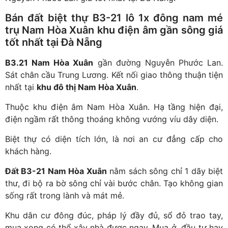
Bán đất biệt thự B3-21 lô 1x đông nam mé
trụ Nam Hòa Xuân
khu điện âm gần sông giá
tốt nhất tại Đà Nẵng
B3.21 Nam Hòa Xuân
gần đường Nguyễn Phước Lan.
Sát chân cầu Trung Lương. Kết nối giao thông thuận tiện
nhất tại
khu đô thị Nam Hòa Xuân
.
Thuộc khu điện âm Nam Hòa Xuân. Hạ tầng hiện đại,
điện ngầm rất thông thoáng không vướng víu dây diện.
Biệt thự có diện tích lớn, là nơi an cư đẳng cấp cho
khách hàng.
Đất B3-21 Nam Hòa Xuân
nằm sách sông chỉ 1 dãy biệt
thư, đi bộ ra bờ sông chỉ vài bước chân. Tạo không gian
sống rất trong lành và mát mẻ.
Khu dân cư đông đúc, pháp lý đầy đủ, sổ đỏ trao tay,
mua xong có thể xây nhà được ngay. Mua ở, đầu tư hay