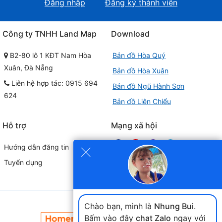
Đăng nhập
Đăng ký thành viên
Công ty TNHH Land Map
Download
B2-80 lô 1 KĐT Nam Hòa
Bản đồ Hòa Quý
Xuân, Đà Nẵng
Bản đồ Hòa Xuân
Liên hệ hợp tác: 0915 694
Bản đồ Ngũ Hành Sơn
624
Bản đồ Liên Chiểu
Hỗ trợ
Mạng xã hội
×
Hướng dẫn đăng tin
Tuyển dụng
Đối tác liên kết
Chào bạn, mình là
Nhung Bui
.
Bấm vào đây
chat Zalo
ngay với