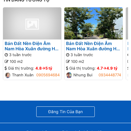
Bán Đất Nền Điện Âm
Bán Đất Nền Điện Âm
B
Nam Hòa Xuân đường Hói
Nam Hòa Xuân đường Hói
N
Kiểng 8 B2-38 lô 1x - Gần
Kiểng 8 B2-38 lô 1x - Gần
K
3 tuần trước
3 tuần trước
đường Nguyễn Phước Lan
đường Nguyễn Phước Lan
đ
100 m2
100 m2
Giá thị trường:
4.8->5 tỷ
Giá thị trường:
4.7->4.9 tỷ
Thanh Xuân
0905694684
Nhung Bui
0934448774
Đăng Tin Của Bạn