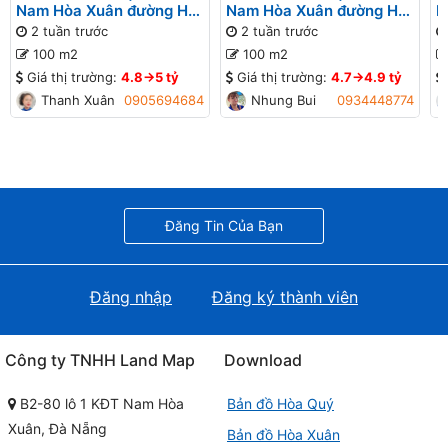
Nam Hòa Xuân đường Hói
Nam Hòa Xuân đường Hói
N
Kiểng 8 B2-38 lô 1x - Gần
Kiểng 8 B2-38 lô 1x - Gần
K
2 tuần trước
2 tuần trước
đường Nguyễn Phước Lan
đường Nguyễn Phước Lan
đ
100 m2
100 m2
Giá thị trường:
4.8->5 tỷ
Giá thị trường:
4.7->4.9 tỷ
Thanh Xuân
0905694684
Nhung Bui
0934448774
Đăng Tin Của Bạn
Đăng nhập
Đăng ký thành viên
Công ty TNHH Land Map
Download
B2-80 lô 1 KĐT Nam Hòa
Bản đồ Hòa Quý
Xuân, Đà Nẵng
Bản đồ Hòa Xuân