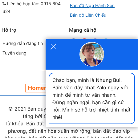
Liên hệ hợp tác: 0915 694
Bản đồ Ngũ Hành Sơn
624
Bản đồ Liên Chiểu
Hỗ trợ
Mạng xã hội
×
Hướng dẫn đăng tin
Tuyển dụng
Đối tác liên kết
Chào bạn, mình là
Nhung Bui
.
Bấm vào đây
chat Zalo
ngay với
mình để mình tư vấn nhanh.
Đừng ngần ngại, bạn cần gì cứ
© 2021 Bản quyền thuộc
landmap.vn
. Phát triển nền
hỏi. Mình sẽ hỗ trợ nhiệt tình nhất
tảng bởi Công ty Home Land Việt Nam.
nhé!
Từ khóa: Bán đất hòa xuân, bán đất nam cầu nguyễn tri
phương, đất nền hòa xuân mở rộng, bán đất đảo vip