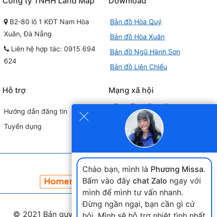
Công ty TNHH Land Map
Download
B2-80 lô 1 KĐT Nam Hòa
Bản đồ Hòa Quý
Xuân, Đà Nẵng
Bản đồ Hòa Xuân
Liên hệ hợp tác: 0915 694
Bản đồ Ngũ Hành Sơn
624
Bản đồ Liên Chiểu
Hỗ trợ
Mạng xã hội
×
Hướng dẫn đăng tin
Tuyển dụng
Đối tác liên kết
Chào bạn, mình là
Phương Missa
.
Bấm vào đây
chat Zalo
ngay với
mình để mình tư vấn nhanh.
Đừng ngần ngại, bạn cần gì cứ
© 2021 Bản quyền thuộc
landmap.vn
. Phát triển nền
hỏi. Mình sẽ hỗ trợ nhiệt tình nhất