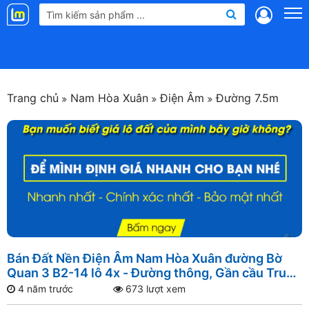
Landmap
.vn
Trang chủ
Nam Hòa Xuân
Điện Âm
Đường 7.5m
Bán Đất Nền Điện Âm Nam Hòa Xuân đường Bờ
Quan 3 B2-14 lô 4x - Đường thông, Gần cầu Trung
Lương, Gần đường Nguyễn Phước Lan, Gần sông
4 năm trước
673 lượt xem
Đô Tỏa