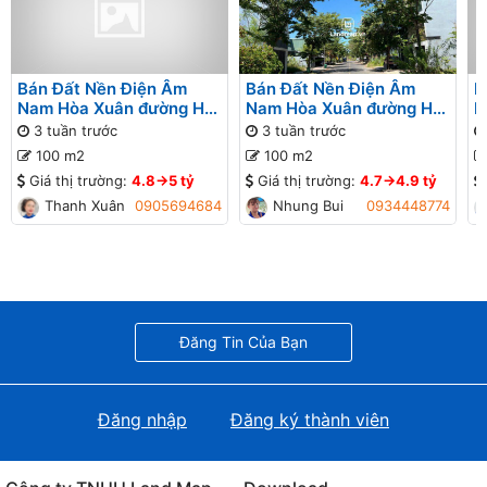
Bán Đất Nền Điện Âm
Bán Đất Nền Điện Âm
B
Nam Hòa Xuân đường Hói
Nam Hòa Xuân đường Hói
N
Kiểng 8 B2-38 lô 1x - Gần
Kiểng 8 B2-38 lô 1x - Gần
K
3 tuần trước
3 tuần trước
đường Nguyễn Phước Lan
đường Nguyễn Phước Lan
đ
100 m2
100 m2
Giá thị trường:
4.8->5 tỷ
Giá thị trường:
4.7->4.9 tỷ
Thanh Xuân
0905694684
Nhung Bui
0934448774
Đăng Tin Của Bạn
Đăng nhập
Đăng ký thành viên