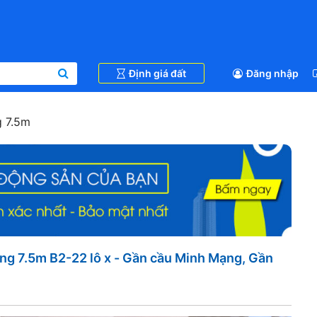
Định giá đất
Đăng nhập
 7.5m
g 7.5m B2-22 lô x - Gần cầu Minh Mạng, Gần