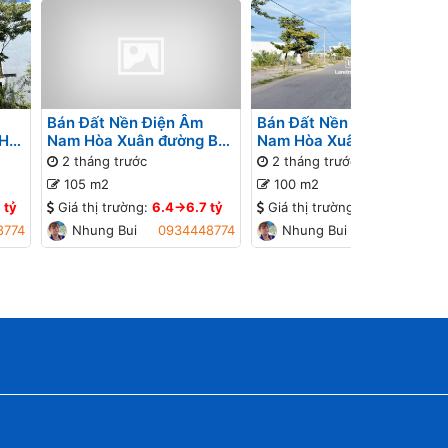
Bán Đất Nền Điện Âm
Bán Đất Nền Điện Âm
Hói
Nam Hòa Xuân đường Bờ
Nam Hòa Xuân đường
 Gần
Quan 10 B2-22 lô 2x -
7.5m B2-146 lô 1x - Gần
2 tháng trước
2 tháng trước
Lan
Gần cầu Minh Mạng, Gần
cầu Minh Mạng, Gần
105 m2
100 m2
đường Nguyễn Phước Lan
Sông Cổ Cò
 tỷ
Giá thị trường:
6.4->6.7 tỷ
Giá thị trường:
6.4->6.7 tỷ
8774
Nhung Bui
0934448774
Nhung Bui
0934448774