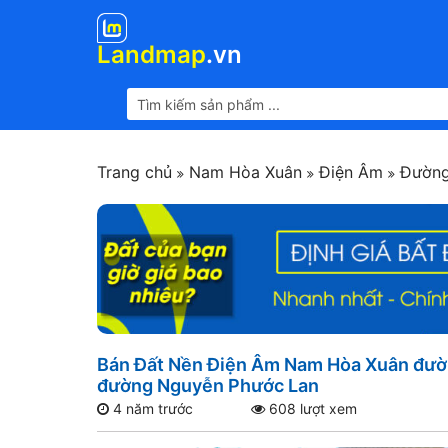
Landmap
.vn
Trang chủ
Nam Hòa Xuân
Điện Âm
Đường
Bán Đất Nền Điện Âm Nam Hòa Xuân đườn
đường Nguyễn Phước Lan
4 năm trước
608 lượt xem