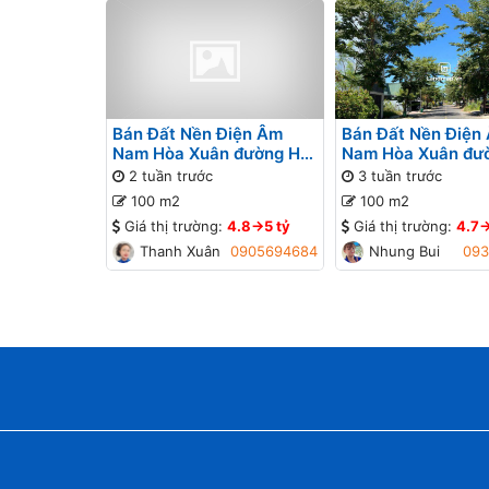
Bán Đất Nền Điện Âm
Bán Đất Nền Điện
Nam Hòa Xuân đường Hói
Nam Hòa Xuân đườ
Kiểng 8 B2-38 lô 1x - Gần
Kiểng 8 B2-38 lô 1
2 tuần trước
3 tuần trước
đường Nguyễn Phước Lan
đường Nguyễn Ph
100 m2
100 m2
Giá thị trường:
4.8->5 tỷ
Giá thị trường:
4.7-
Thanh Xuân
0905694684
Nhung Bui
093