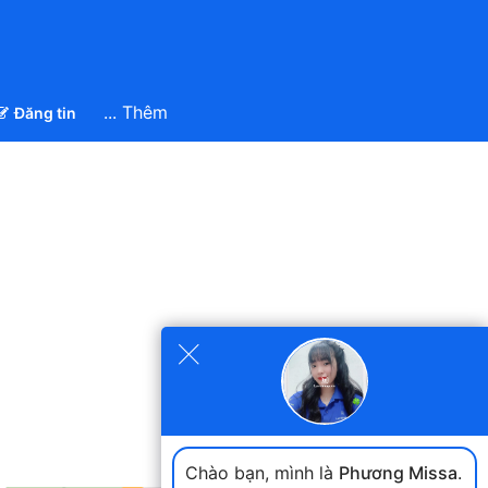
... Thêm
Đăng tin
×
Chào bạn, mình là
Phương Missa
.