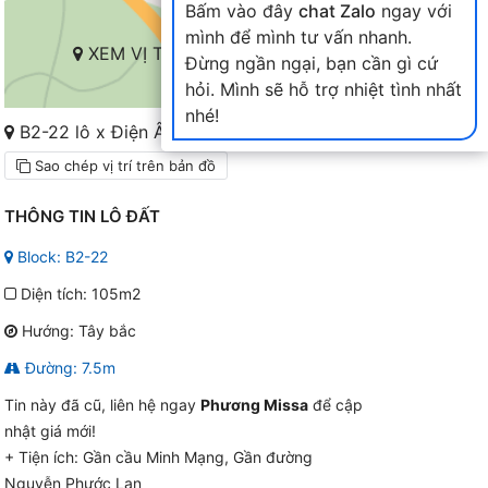
Bấm vào đây
chat Zalo
ngay với
mình để mình tư vấn nhanh.
XEM VỊ TRÍ TRÊN BẢN ĐỒ
Đừng ngần ngại, bạn cần gì cứ
hỏi. Mình sẽ hỗ trợ nhiệt tình nhất
nhé!
B2-22 lô x Điện Âm Nam Hòa Xuân
Sao chép vị trí trên bản đồ
THÔNG TIN LÔ ĐẤT
Block: B2-22
Diện tích: 105m2
Hướng: Tây bắc
Đường: 7.5m
Tin này đã cũ, liên hệ ngay
Phương Missa
để cập
nhật giá mới!
+ Tiện ích:
Gần cầu Minh Mạng, Gần đường
Nguyễn Phước Lan