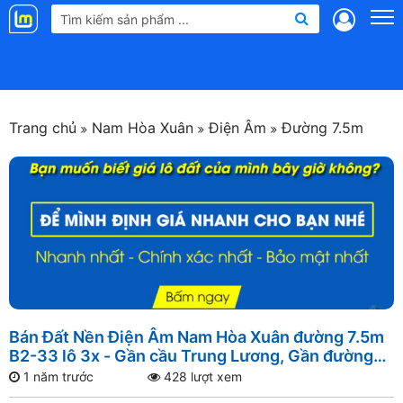
Landmap
.vn
Trang chủ
Nam Hòa Xuân
Điện Âm
Đường 7.5m
Bán Đất Nền Điện Âm Nam Hòa Xuân đường 7.5m
B2-33 lô 3x - Gần cầu Trung Lương, Gần đường
Nguyễn Phước Lan, Gần sông Đô Tỏa
1 năm trước
428 lượt xem