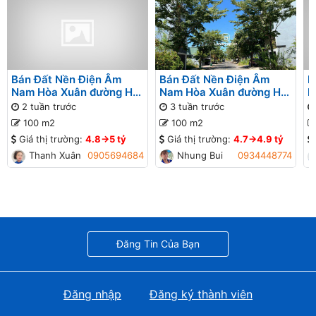
Bán Đất Nền Điện Âm
Bán Đất Nền Điện Âm
B
Nam Hòa Xuân đường Hói
Nam Hòa Xuân đường Hói
N
Kiểng 8 B2-38 lô 1x - Gần
Kiểng 8 B2-38 lô 1x - Gần
K
2 tuần trước
3 tuần trước
đường Nguyễn Phước Lan
đường Nguyễn Phước Lan
đ
100 m2
100 m2
Giá thị trường:
4.8->5 tỷ
Giá thị trường:
4.7->4.9 tỷ
Thanh Xuân
0905694684
Nhung Bui
0934448774
Đăng Tin Của Bạn
Đăng nhập
Đăng ký thành viên