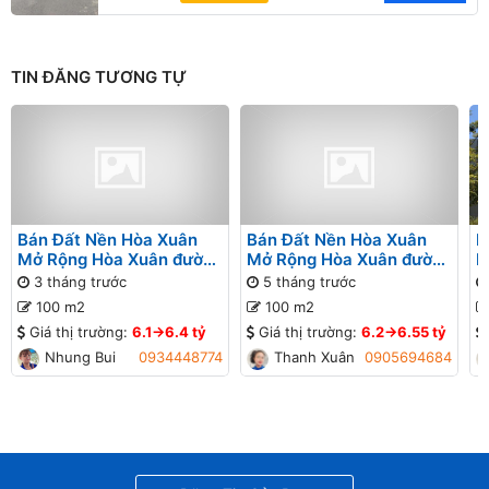
TIN ĐĂNG TƯƠNG TỰ
Bán Đất Nền Hòa Xuân
Bán Đất Nền Hòa Xuân
B
Mở Rộng Hòa Xuân đường
Mở Rộng Hòa Xuân đường
M
Cồn Dầu 22 B1-80 lô 10x
Thanh Lương 28 B1-120
N
3 tháng trước
5 tháng trước
lô 2x - Gần sông Đô Tỏa
1
100 m2
100 m2
Giá thị trường:
6.1->6.4 tỷ
Giá thị trường:
6.2->6.55 tỷ
Nhung Bui
0934448774
Thanh Xuân
0905694684