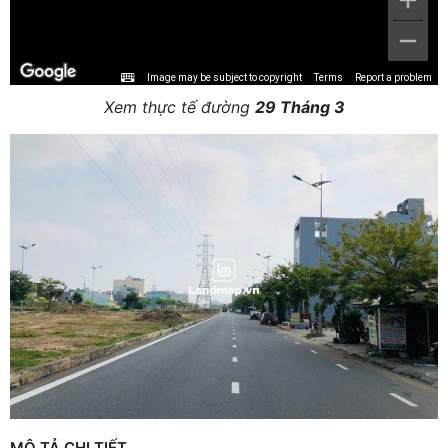
Image may be subject to copyright
Terms
Report a problem
Xem thực tế đường
29 Tháng 3
MÔ TẢ CHI TIẾT