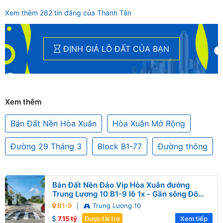
Xem thêm 282 tin đăng của Thanh Tân
ĐỊNH GIÁ LÔ ĐẤT CỦA BẠN
Xem thêm
Bán Đất Nền Hòa Xuân
Hòa Xuân Mở Rộng
Đường 29 Tháng 3
Block B1-77
Đường thông
Bán Đất Nền Đảo Vip Hòa Xuân đường
Trung Lương 10 B1-9 lô 1x - Gần sông Đô
Tỏa
B1-9
|
Trung Lương 10
7.15 tỷ
Được tài trợ
Xem tiếp