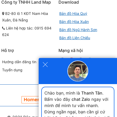
Công ty TNHH Land Map
Download
B2-80 lô 1 KĐT Nam Hòa
Bản đồ Hòa Quý
Xuân, Đà Nẵng
Bản đồ Hòa Xuân
Liên hệ hợp tác: 0915 694
Bản đồ Ngũ Hành Sơn
624
Bản đồ Liên Chiểu
Hỗ trợ
Mạng xã hội
×
Hướng dẫn đăng tin
Tuyển dụng
Đối tác liên kết
Chào bạn, mình là
Thanh Tân
.
Bấm vào đây
chat Zalo
ngay với
mình để mình tư vấn nhanh.
Đừng ngần ngại, bạn cần gì cứ