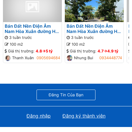
Bán Đất Nền Điện Âm
Bán Đất Nền Điện Âm
B
Nam Hòa Xuân đường Hói
Nam Hòa Xuân đường Hói
N
Kiểng 8 B2-38 lô 1x - Gần
Kiểng 8 B2-38 lô 1x - Gần
K
3 tuần trước
3 tuần trước
đường Nguyễn Phước Lan
đường Nguyễn Phước Lan
đ
100 m2
100 m2
Giá thị trường:
4.8->5 tỷ
Giá thị trường:
4.7->4.9 tỷ
Thanh Xuân
0905694684
Nhung Bui
0934448774
Đăng Tin Của Bạn
Đăng nhập
Đăng ký thành viên