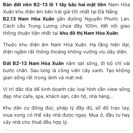
Bán đất nền B2-13 lô 1 tây bắc hai mặt tiền
Nam Hòa
Xuân
khu điện âm bên trái giá tốt nhất tại Đà Nẵng
B2.13 Nam Hòa Xuân
gần đường Nguyễn Phước Lan.
Cách cầu Trung Lương chưa đầy 100m. Kết nối giao
thông thuận tiện nhất tại
khu đô thị Nam Hòa Xuân
.
Thuộc khu điện âm Nam Hòa Xuân. Hạ tầng hiện đại,
điện ngầm rất thông thoáng không vướng víu dây diện.
Đất B2-13 Nam Hòa Xuân
nằm sát sông, đi bộ chỉ vài
bước chân. Sau lưng là công viên cây xanh. Tạo không
gian sống rất trong lành và mát mẻ.
Vị trí đắc địa để kinh doanh các loại hình cần view sông
đẹp như cafe, spa, khách sạn, căn hộ, nhà hàng…
Khu dân cư đông đúc, pháp lý đầy đủ, sổ đỏ trao tay,
mua xong có thể xây nhà được ngay. Mua ở, đầu tư hay
xây nhà cho thuê đều hợp lý.