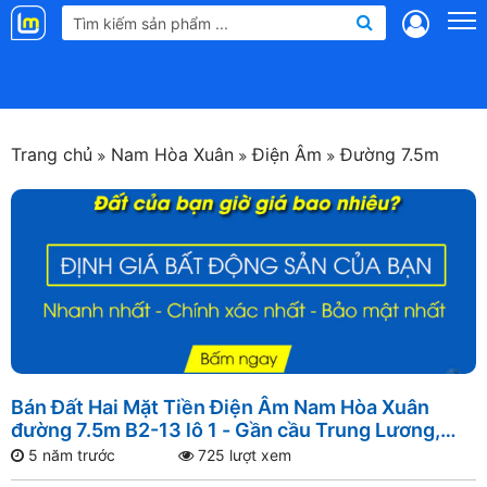
Landmap
.vn
Trang chủ
Nam Hòa Xuân
Điện Âm
Đường 7.5m
Bán Đất Hai Mặt Tiền Điện Âm Nam Hòa Xuân
đường 7.5m B2-13 lô 1 - Gần cầu Trung Lương,
Gần đường Nguyễn Phước Lan, Gần sông Đô Tỏa
5 năm trước
725 lượt xem