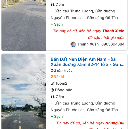
7.5m
+
Gần cầu Trung Lương, Gần đường
Nguyễn Phước Lan, Gần sông Đô Tỏa
+
Sạch
Tin này đã cũ, liên hệ ngay
Thanh Xuân
để cập nhật giá mới!
Thanh Xuân
0905694684
Bán Đất Nền Điện Âm Nam Hòa
Xuân đường 7.5m B2-14 lô x - Gần
cầu Trung Lương, Gần đường
2 năm trước
Nguyễn Phước Lan, Gần sông Đô
B2-14
Tỏa
105m2
Đông bắc
7.5m
+
Gần cầu Trung Lương, Gần đường
Nguyễn Phước Lan, Gần sông Đô Tỏa
+
Sạch
Tin này đã cũ, liên hệ ngay
Nhung Bui