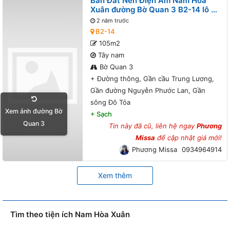
Bán Đất Nền Điện Âm Nam Hòa
Xuân đường Bờ Quan 3 B2-14 lô 4x
- Đường thông, Gần cầu Trung
2 năm trước
Lương, Gần đường Nguyễn Phước
B2-14
Lan, Gần sông Đô Tỏa
105m2
Tây nam
Bờ Quan 3
+
Đường thông, Gần cầu Trung Lương,
Gần đường Nguyễn Phước Lan, Gần
sông Đô Tỏa
Xem ảnh đường Bờ
+
Sạch
Quan 3
Tin này đã cũ, liên hệ ngay
Phương
Missa
để cập nhật giá mới!
Phương Missa
0934964914
Xem thêm
Tìm theo tiện ích Nam Hòa Xuân