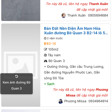
Tin này đã cũ, liên hệ ngay
Thanh Xuân
để cập nhật giá mới!
Thanh Xuân
0905694684
Bán Đất Nền Điện Âm Nam Hòa
Xuân đường Bờ Quan 3 B2-14 lô 5x
- Đường thông, Gần cầu Trung
2 năm trước
Lương, Gần đường Nguyễn Phước
B2-14
Lan, Gần sông Đô Tỏa
105m2
Tây nam
Bờ Quan 3
+
Đường thông, Gần cầu Trung Lương,
Gần đường Nguyễn Phước Lan, Gần
sông Đô Tỏa
Xem ảnh đường Bờ
+
Sạch
Quan 3
Tin này đã cũ, liên hệ ngay
Phương
Missa
để cập nhật giá mới!
Phương Missa
0934964914