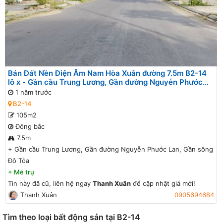
Bán Đất Nền Điện Âm Nam Hòa Xuân đường 7.5m B2-14
lô x - Gần cầu Trung Lương, Gần đường Nguyễn Phước
Lan, Gần sông Đô Tỏa
1 năm trước
B2-14
105m2
Đông bắc
7.5m
+
Gần cầu Trung Lương, Gần đường Nguyễn Phước Lan, Gần sông
Đô Tỏa
+
Mé trụ
Tin này đã cũ, liên hệ ngay
Thanh Xuân
để cập nhật giá mới!
Thanh Xuân
0905694684
Tìm theo loại bất động sản tại B2-14