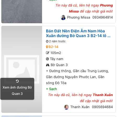
Tin này đã cũ, liên hệ ngay
Phương
Missa
để cập nhật giá mới!
Phương Missa
0934964914
Bán Đất Nền Điện Âm Nam Hòa
Xuân đường Bờ Quan 3 B2-14 lô 3x
- Đường thông, Gần cầu Trung
2 năm trước
Lương, Gần đường Nguyễn Phước
B2-14
Lan, Gần sông Đô Tỏa
105m2
Tây nam
Bờ Quan 3
+
Đường thông, Gần cầu Trung Lương,
Gần đường Nguyễn Phước Lan, Gần
sông Đô Tỏa
Xem ảnh đường Bờ
+
Sạch
Quan 3
Tin này đã cũ, liên hệ ngay
Thanh Xuân
để cập nhật giá mới!
Thanh Xuân
0905694684