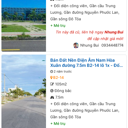
+
Đối diện công viên, Gần cầu Trung
Lương, Gần đường Nguyễn Phước Lan,
Gần sông Đô Tỏa
+
Mé trụ
Tin này đã cũ, liên hệ ngay
Nhung Bui
để cập nhật giá mới!
Nhung Bui
0934448774
Bán Đất Nền Điện Âm Nam Hòa
Xuân đường 7.5m B2-14 lô 1x - Đối
diện công viên, Gần cầu Trung
2 năm trước
Lương, Gần đường Nguyễn Phước
B2-14
Lan, Gần sông Đô Tỏa
105m2
Đông bắc
7.5m
+
Đối diện công viên, Gần cầu Trung
Lương, Gần đường Nguyễn Phước Lan,
Gần sông Đô Tỏa
+
Mé trụ