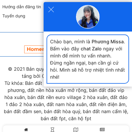
×
Hướng dẫn đăng tin
Tuyển dụng
Đối tác liên kết
Chào bạn, mình là
Phương Missa
.
Bấm vào đây
chat Zalo
ngay với
mình để mình tư vấn nhanh.
Đừng ngần ngại, bạn cần gì cứ
© 2021 Bản quyền thuộc
landmap.vn
. Phát triển nền
hỏi. Mình sẽ hỗ trợ nhiệt tình nhất
tảng bởi Công ty Home Land Việt Nam.
nhé!
Từ khóa: Bán đất hòa xuân, bán đất nam cầu nguyễn tri
phương, đất nền hòa xuân mở rộng, bán đất đảo vip
hòa xuân, bán đất nền euro village 2 hòa xuân, đất đảo
1 đảo 2 hòa xuân, đất nam hòa xuân, đất nền điện âm,
bán đất đầm sen, bán đất hòa quý, bán đất nam cẩm lệ,
bán đất fpt, căn hộ fpt