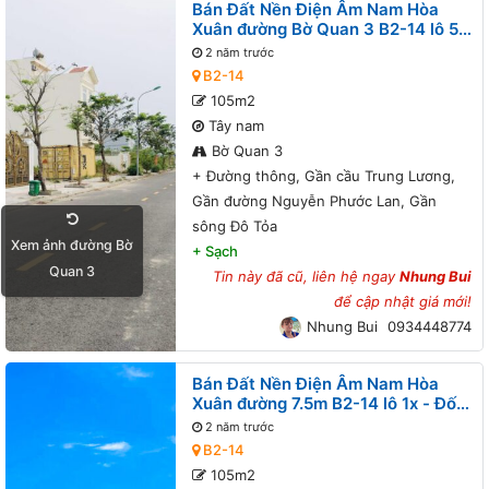
Bán Đất Nền Điện Âm Nam Hòa
Xuân đường Bờ Quan 3 B2-14 lô 5x
- Đường thông, Gần cầu Trung
2 năm trước
Lương, Gần đường Nguyễn Phước
B2-14
Lan, Gần sông Đô Tỏa
105m2
Tây nam
Bờ Quan 3
+
Đường thông, Gần cầu Trung Lương,
Gần đường Nguyễn Phước Lan, Gần
sông Đô Tỏa
Xem ảnh đường Bờ
+
Sạch
Quan 3
Tin này đã cũ, liên hệ ngay
Nhung Bui
để cập nhật giá mới!
Nhung Bui
0934448774
Bán Đất Nền Điện Âm Nam Hòa
Xuân đường 7.5m B2-14 lô 1x - Đối
diện công viên, Gần cầu Trung
2 năm trước
Lương, Gần đường Nguyễn Phước
B2-14
Lan, Gần sông Đô Tỏa
105m2