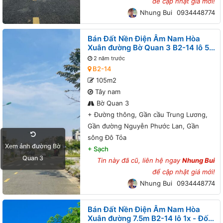
để cập nhật giá mới!
Nhung Bui
0934448774
Bán Đất Nền Điện Âm Nam Hòa
Xuân đường Bờ Quan 3 B2-14 lô 5x
- Đường thông, Gần cầu Trung
2 năm trước
Lương, Gần đường Nguyễn Phước
B2-14
Lan, Gần sông Đô Tỏa
105m2
Tây nam
Bờ Quan 3
+
Đường thông, Gần cầu Trung Lương,
Gần đường Nguyễn Phước Lan, Gần
sông Đô Tỏa
Xem ảnh đường Bờ
+
Sạch
Quan 3
Tin này đã cũ, liên hệ ngay
Nhung Bui
để cập nhật giá mới!
Nhung Bui
0934448774
Bán Đất Nền Điện Âm Nam Hòa
Xuân đường 7.5m B2-14 lô 1x - Đối