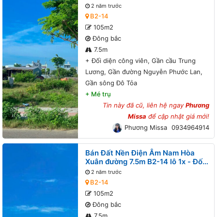
diện công viên, Gần cầu Trung
2 năm trước
Lương, Gần đường Nguyễn Phước
B2-14
Lan, Gần sông Đô Tỏa
105m2
Đông bắc
7.5m
+
Đối diện công viên, Gần cầu Trung
Lương, Gần đường Nguyễn Phước Lan,
Gần sông Đô Tỏa
+
Mé trụ
Tin này đã cũ, liên hệ ngay
Phương
Missa
để cập nhật giá mới!
Phương Missa
0934964914
Bán Đất Nền Điện Âm Nam Hòa
Xuân đường 7.5m B2-14 lô 1x - Đối
diện công viên, Gần cầu Trung
2 năm trước
Lương, Gần đường Nguyễn Phước
B2-14
Lan, Gần sông Đô Tỏa
105m2
Đông bắc
7.5m