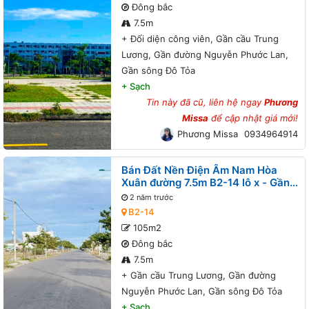
Đông bắc
7.5m
+
Đối diện công viên, Gần cầu Trung
Lương, Gần đường Nguyễn Phước Lan,
Gần sông Đô Tỏa
+
Sạch
Tin này đã cũ, liên hệ ngay
Phương
Missa
để cập nhật giá mới!
Phương Missa
0934964914
Bán Đất Nền Điện Âm Nam Hòa
Xuân đường 7.5m B2-14 lô x - Gần
cầu Trung Lương, Gần đường
2 năm trước
Nguyễn Phước Lan, Gần sông Đô
B2-14
Tỏa
105m2
Đông bắc
7.5m
+
Gần cầu Trung Lương, Gần đường
Nguyễn Phước Lan, Gần sông Đô Tỏa
+
Sạch