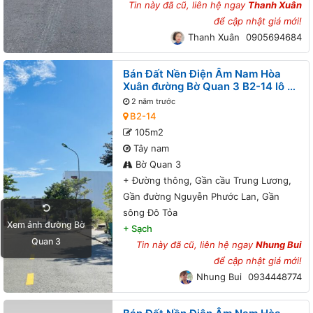
Tin này đã cũ, liên hệ ngay
Thanh Xuân
để cập nhật giá mới!
Thanh Xuân
0905694684
Bán Đất Nền Điện Âm Nam Hòa
Xuân đường Bờ Quan 3 B2-14 lô 4x
- Đường thông, Gần cầu Trung
2 năm trước
Lương, Gần đường Nguyễn Phước
B2-14
Lan, Gần sông Đô Tỏa
105m2
Tây nam
Bờ Quan 3
+
Đường thông, Gần cầu Trung Lương,
Gần đường Nguyễn Phước Lan, Gần
sông Đô Tỏa
Xem ảnh đường Bờ
+
Sạch
Quan 3
Tin này đã cũ, liên hệ ngay
Nhung Bui
để cập nhật giá mới!
Nhung Bui
0934448774