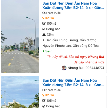
Bán Đất Nền Điện Âm Nam Hòa
Xuân đường 7.5m B2-14 lô x - Gần
cầu Trung Lương, Gần đường
2 năm trước
Nguyễn Phước Lan, Gần sông Đô
B2-14
Tỏa
105m2
Đông bắc
7.5m
+
Gần cầu Trung Lương, Gần đường
Nguyễn Phước Lan, Gần sông Đô Tỏa
+
Sạch
Tin này đã cũ, liên hệ ngay
Nhung Bui
để cập nhật giá mới!
Nhung Bui
0934448774
Bán Đất Nền Điện Âm Nam Hòa
Xuân đường 7.5m B2-14 lô x - Gần
cầu Trung Lương, Gần đường
2 năm trước
Nguyễn Phước Lan, Gần sông Đô
B2-14
Tỏa
105m2
Đông bắc