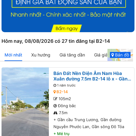
Hôm nay, 08/08/2026 có 27 tin đăng tại B2-14
Mới nhất
Xu hướng
Giá tăng dần
Giá giảm dần
Bản đồ
Bán Đất Nền Điện Âm Nam Hòa
Xuân đường 7.5m B2-14 lô x - Gần
cầu Trung Lương, Gần đường
1 năm trước
Nguyễn Phước Lan, Gần sông Đô
B2-14
Tỏa
105m2
Đông bắc
7.5m
+
Gần cầu Trung Lương, Gần đường
Nguyễn Phước Lan, Gần sông Đô Tỏa
+
Mé trụ